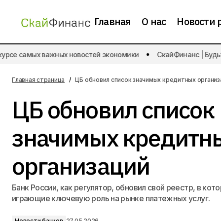
Главная
О нас
Новости 
урсе самых важных новостей экономики
СкайФинанс | Будьте
Акции Аэрофлота могут продать с
Новос
дисконтом
Главная страница
ЦБ обновил список значимых кредитных организ
ЦБ обновил список
значимых кредитн
организаций
Банк России, как регулятор, обновил свой реестр, в кот
играющие ключевую роль на рынке платежных услуг.
Новости банков
27.05.2026