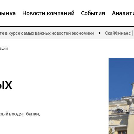
рынка
Новости компаний
События
Аналит
 в курсе самых важных новостей экономики
СкайФинанс | Бу
ЦБ обновил список значимых кредитных орган
ти банков
аций
ых
орый входят банки,