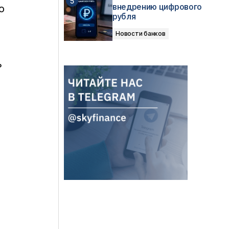
внедрению цифрового
о
рубля
Новости банков
ь