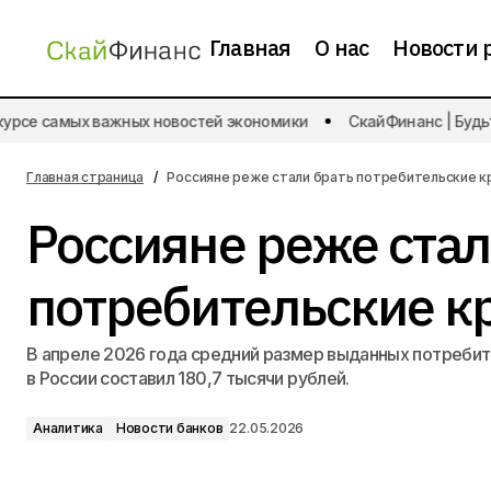
Главная
О нас
Новости 
На Data Day (Дата Дэй) 2026
рсе самых важных новостей экономики
СкайФинанс | Будьте
обсудят, как AI становится ядром
Аналитика
бизнеса
Главная страница
Россияне реже стали брать потребительские 
Россияне реже стал
потребительские к
В апреле 2026 года средний размер выданных потреби
в России составил 180,7 тысячи рублей.
Аналитика
Новости банков
22.05.2026