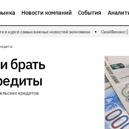
рынка
Новости компаний
События
Аналит
 в курсе самых важных новостей экономики
СкайФинанс | Бу
Россияне реже стали брать потребительск
Новости банков
кредиты
и брать
редиты
тельских кредитов