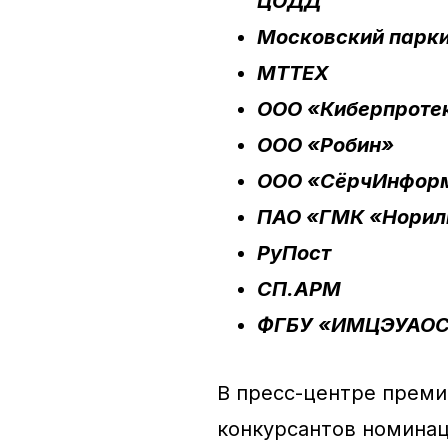
ЦОДД
Московский парк
МТТЕХ
ООО «Киберпротек
ООО «Робин»
ООО «СёрчИнфор
ПАО «ГМК «Норил
РуПост
СП.АРМ
ФГБУ «ИМЦЭУАОС
В пресс-центре преми
конкурсантов номинац