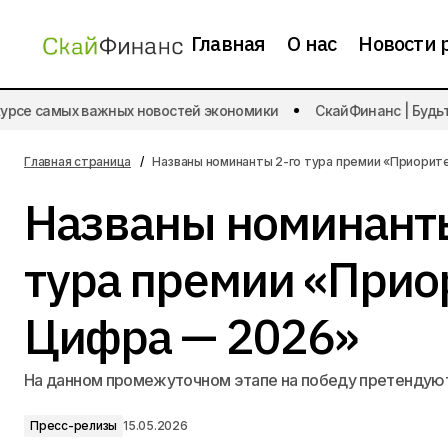
Главная
О нас
Новости 
Рост цен на вторичную
се самых важных новостей экономики
СкайФинанс | Будьте в
недвижимость опережает
Пресс-релиз
новостройки
Главная страница
Названы номинанты 2-го тура премии «Приорит
Названы номинанты
тура премии «Прио
Цифра — 2026»
На данном промежуточном этапе на победу претендуют
Пресс-релизы
15.05.2026