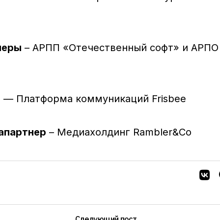
неры
– АРПП «Отечественный софт» и АРПО
р
— Платформа коммуникаций Frisbee
апартнер
– Медиахолдинг Rambler&Co
Следующий пост