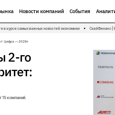
рынка
Новости компаний
События
Аналит
 курсе самых важных новостей экономики
СкайФинанс | Буд
Названы номинанты 2-го тура премии «Приоритет: Ци
ы
ет: Цифра — 2026»
 2-го
ритет:
 15 компаний.