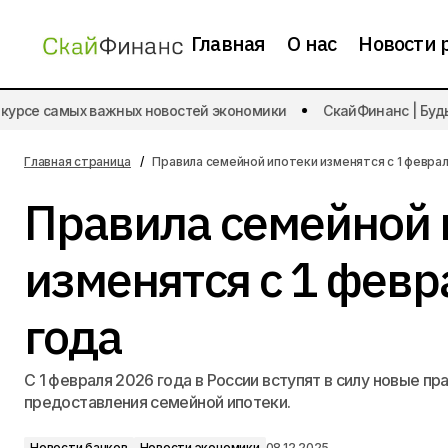
Главная
О нас
Новости 
Новости банков
урсе самых важных новостей экономики
СкайФинанс | Будьт
На Финуслугах появился вклад под
35%
Новости экономики
Главная страница
Правила семейной ипотеки изменятся с 1 феврал
Правила семейной 
изменятся с 1 февр
года
С 1 февраля 2026 года в России вступят в силу новые пр
предоставления семейной ипотеки.
Новости банков
Новости экономики
08.12.2025