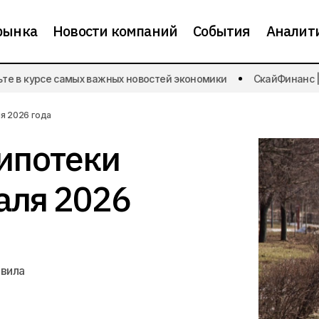
рынка
Новости компаний
События
Аналит
Правила семейной ипотеки изменятся с 1 
е в курсе самых важных новостей экономики
СкайФинанс | Б
года
я 2026 года
ипотеки
аля 2026
авила