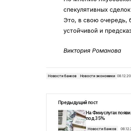
спекулятивных сделок
Это, в свою очередь,
устойчивой и предска
Виктория Романова
Новости банков
Новости экономики
08.12.2
Предыдущий пост
На Финуслугах появи
под 35%
Новости банков
08.12