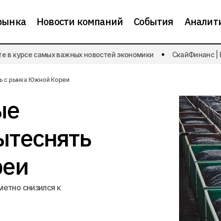
рынка
Новости компаний
События
Аналит
Российские угольные компании начали вытеснять
в курсе самых важных новостей экономики
СкайФинанс | Бу
Кореи
ь с рынка Южной Кореи
ые
ытеснять
реи
метно снизился к