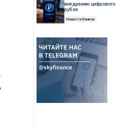
внедрению цифрового
рубля
Новости банков
т
о