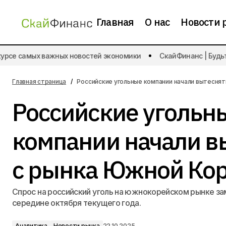
Главная
О нас
Новости 
Аналитика
рсе самых важных новостей экономики
СкайФинанс | Будьте 
Объемы потребительских кредитов
снизились в сентябре
Новости рынка
Главная страница
Российские угольные компании начали вытеснят
Российские угольн
компании начали в
с рынка Южной Ко
Спрос на российский уголь на южнокорейском рынке за
середине октября текущего года.
Аналитика
Новости рынка
22.10.2025