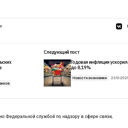
n
Следующий пост
ьских
Годовая инфляция ускорил
в
до 8,19%
Новости экономики
23.10.202
анков
ано Федеральной службой по надзору в сфере связи,