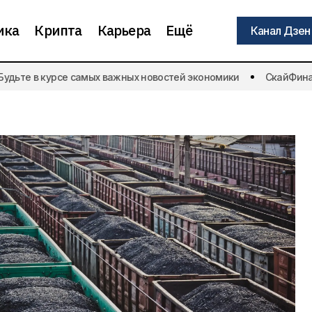
ика
Крипта
Карьера
Ещё
Канал Дзен
Канал Дзен
 с рынка Южной
дьте в курсе самых важных новостей экономики
СкайФинанс 
Годовая инфляция ускорилась до
8,19%