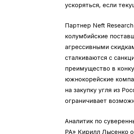
ускоряться, если теку
Партнер Neft Research
колумбийские поставщ
агрессивными скидками
сталкиваются с санкц
преимущество в конку
южнокорейские компа
на закупку угля из Ро
ограничивает возможн
Аналитик по суверен
РА» Кирилл Лысенко о