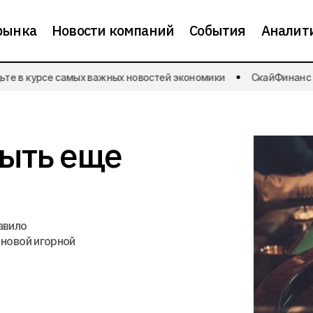
рынка
Новости компаний
События
Аналит
е в курсе самых важных новостей экономики
СкайФинанс | Б
В России хотят открыть еще одну игорн
и рынка
События
рыть еще
авило
 новой игорной