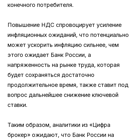
конечного потребителя.
Повышение НДС спровоцирует усиление
инфляционных ожиданий, что потенциально
может ускорить инфляцию сильнее, чем
этого ожидает Банк России, а
напряженность на рынке труда, которая
будет сохраняться достаточно
продолжительное время, также ставит под
вопрос дальнейшее снижение ключевой
ставки.
Таким образом, аналитики из «Цифра
брокер» ожидают, что Банк России на