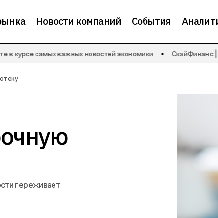
рынка
Новости компаний
События
Аналит
 в курсе самых важных новостей экономики
СкайФинанс | Бу
Россияне все чаще выбирают краткосрочн
Новости рынка
потеку
рочную
ости переживает