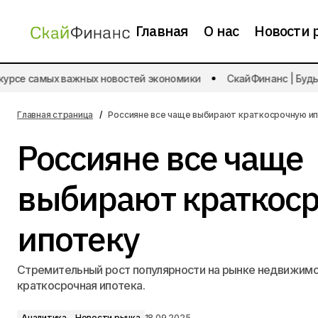
Главная
О нас
Новости 
урсе самых важных новостей экономики
СкайФинанс | Будьте
Сбербанк выявил причины
Аналитика
просрочек по кредитам
Главная страница
Россияне все чаще выбирают краткосрочную и
Россияне все чаще
выбирают краткос
ипотеку
Стремительный рост популярности на рынке недвижим
краткосрочная ипотека.
Аналитика
Новости рынка
18.09.2025