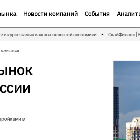
рынка
Новости компаний
События
Аналит
в курсе самых важных новостей экономики
СкайФинанс | Буд
В июле 2025 года рынок недвижимости в Рос
ости рынка
и оживился
рынок
ссии
тройками в