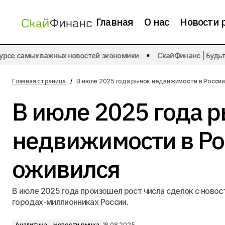
Главная
О нас
Новости 
Ставки по вкладам в топ-10 банках
рсе самых важных новостей экономики
СкайФинанс | Будьте 
на 0,07-3,37 п.п. ниже, чем в менее
Аналитика
Нов
крупных банках
Главная страница
В июле 2025 года рынок недвижимости в Росси
В июле 2025 года 
недвижимости в Ро
оживился
В июле 2025 года произошел рост числа сделок с новос
городах-миллионниках России.
Аналитика
Новости рынка
18.08.2025