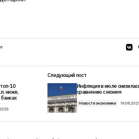
in
Следующий пост
 топ-10
Инфляция в июле снизилас
.п. ниже,
сравнению с июнем
 банках
Новости экономики
19.08.202
.2025