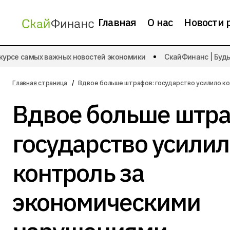
Главная
О нас
Новости 
Аналитика
урсе самых важных новостей экономики
СкайФинанс | Будьте
Чистая прибыль «Т-Банка» выросла
до 73,6 млрд рублей
Новости экономики
Главная страница
Вдвое больше штрафов: государство усилило к
Вдвое больше штр
государство усилил
контроль за
экономическими