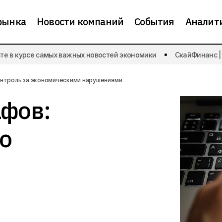
рынка
Новости компаний
События
Аналит
Вдвое больше штрафов: государство усилило конт
 в курсе самых важных новостей экономики
СкайФинанс | Бу
экономическими нарушениями
онтроль за экономическими нарушениями
афов:
о