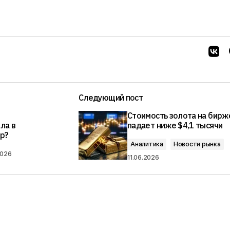
Следующий пост
Стоимость золота на бирж
ла в
падает ниже $4,1 тысячи
ор?
Аналитика
Новости рынка
2026
11.06.2026