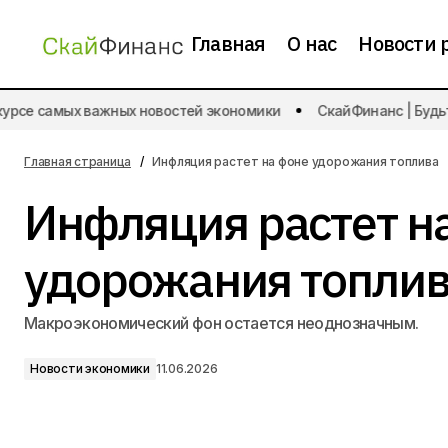
Главная
О нас
Новости 
урсе самых важных новостей экономики
СкайФинанс | Будьте
Ожидать ли притока иностранного
Нов
капитала в российский ИТ-сектор?
Главная страница
Инфляция растет на фоне удорожания топлива
Инфляция растет н
удорожания топли
Макроэкономический фон остается неоднозначным.
Новости экономики
11.06.2026