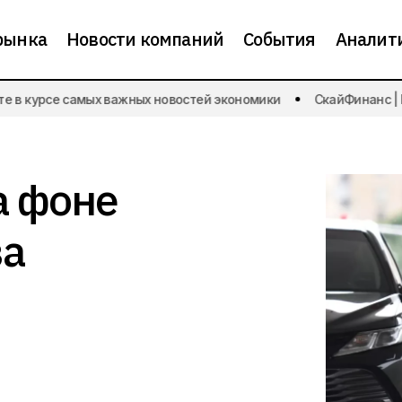
рынка
Новости компаний
События
Аналит
 в курсе самых важных новостей экономики
СкайФинанс | Бу
Инфляция растет на фоне удорожания топ
ости экономики
а фоне
ва