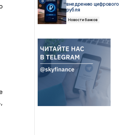
внедрению цифрового
о
рубля
Новости банков
е
,