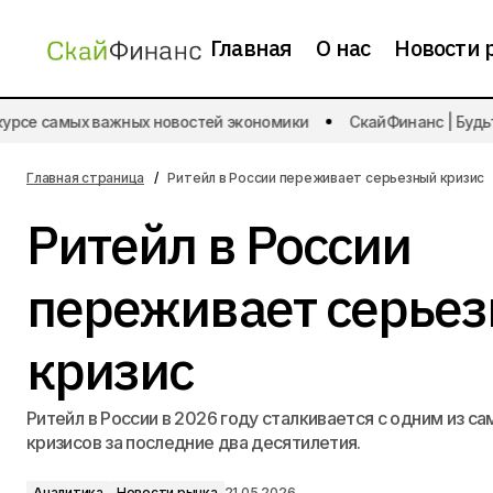
Главная
О нас
Новости 
рсе самых важных новостей экономики
СкайФинанс | Будьте 
В России увеличилось число отказов
Аналит
в освобождении от долгов
Главная страница
Ритейл в России переживает серьезный кризис
Ритейл в России
переживает серье
кризис
Ритейл в России в 2026 году сталкивается с одним из с
кризисов за последние два десятилетия.
Аналитика
Новости рынка
21.05.2026