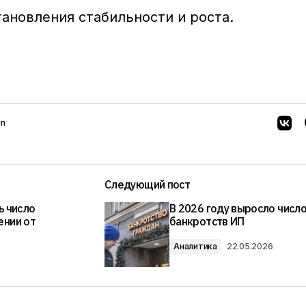
тановления стабильности и роста.
in
Следующий пост
ь число
В 2026 году выросло числ
ении от
банкротств ИП
Аналитика
22.05.2026