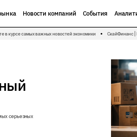
рынка
Новости компаний
События
Аналит
в курсе самых важных новостей экономики
СкайФинанс | Буд
Ритейл в России переживает серьезный
ика
Новости рынка
зный
амых серьезных