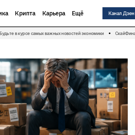
ика
Крипта
Карьера
Ещё
Канал Дзен
Канал Дзен
ьте в курсе самых важных новостей экономики
СкайФинанс 
В 2026 году выросло число
 кризис
банкротств ИП