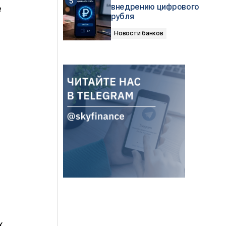
внедрению цифрового
е
рубля
Новости банков
х