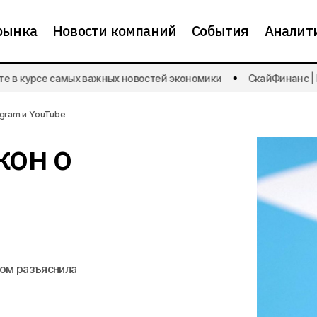
рынка
Новости компаний
События
Аналит
 в курсе самых важных новостей экономики
СкайФинанс | Бу
ФАС разъяснила закон о запрете рекламы в Telegram и
egram и YouTube
кон о
ром разъяснила