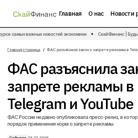
Главная
О нас
Новости 
урсе самых важных новостей экономики
СкайФинанс | Будьте
«М.Видео» планирует разместить
События
1,5 млрд новых акций
Главная страница
ФАС разъяснила закон о запрете рекламы в Tel
ФАС разъяснила за
запрете рекламы в
Telegram и YouTube
ФАС России недавно опубликовала пресс-релиз, в кото
порядок применения норм о запрете рекламы
События
25.03.2026