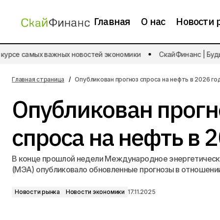
Главная
О нас
Новости 
урсе самых важных новостей экономики
СкайФинанс | Будьт
Индекс потребительских цен
Новости рынк
повысился на 0,5% в октябре
Главная страница
Опубликован прогноз спроса на нефть в 2026 го
Опубликован прогн
спроса на нефть в 
В конце прошлой недели Международное энергетическ
(МЭА) опубликовало обновленные прогнозы в отношении
Новости рынка
Новости экономики
17.11.2025