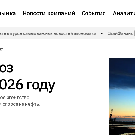
рынка
Новости компаний
События
Аналит
е в курсе самых важных новостей экономики
СкайФинанс | Б
Опубликован прогноз спроса на нефть
а
Новости экономики
ду
оз
2026 году
ое агентство
 спроса на нефть.