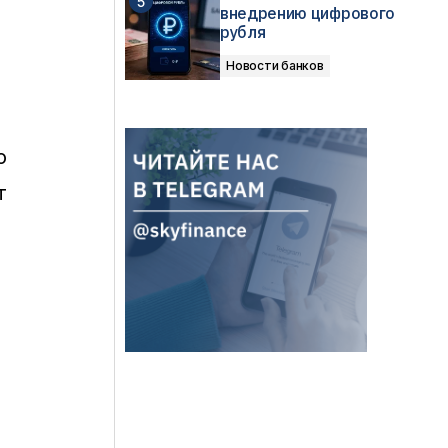
внедрению цифрового
рубля
Новости банков
ю
т