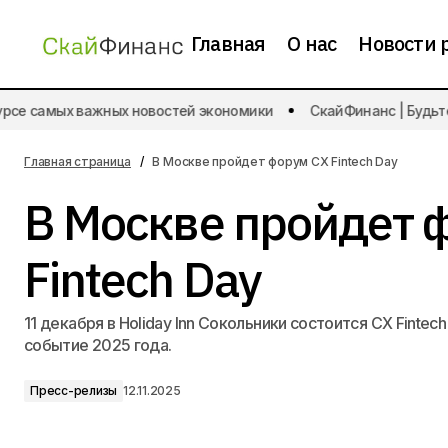
Главная
О нас
Новости 
е самых важных новостей экономики
СкайФинанс | Будьте в
Короткие вклады остаются
лидерами спроса
Главная страница
В Москве пройдет форум CX Fintech Day
В Москве пройдет 
Fintech Day
11 декабря в Holiday Inn Сокольники состоится CX Finte
событие 2025 года.
Пресс-релизы
12.11.2025