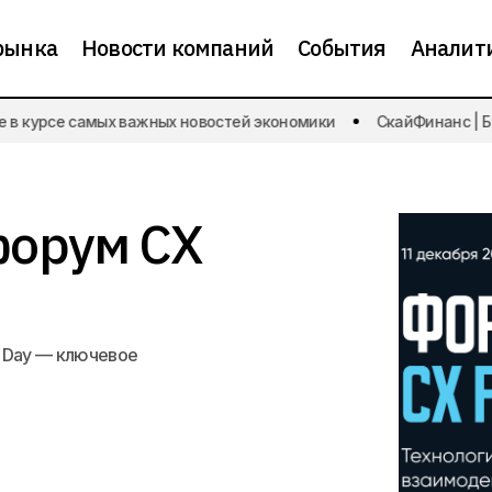
рынка
Новости компаний
События
Аналит
 курсе самых важных новостей экономики
СкайФинанс | Будь
В Москве пройдет форум CX Fintech Day
Пресс-релизы
форум CX
ch Day — ключевое