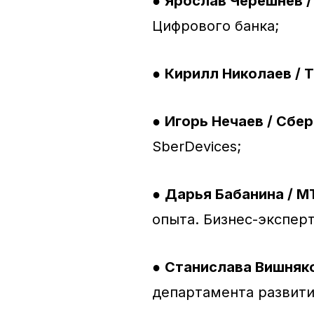
●
Ярослав Черешнев /
Цифрового банка;
●
Кирилл Николаев / 
●
Игорь Нечаев / Сбер
SberDevices;
●
Дарья Бабанина / М
опыта. Бизнес-эксперт
●
Станислава Вишняк
департамента развити