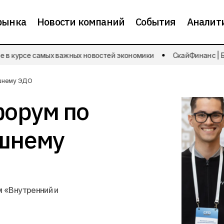
рынка
Новости компаний
События
Аналит
 курсе самых важных новостей экономики
СкайФинанс | Буд
В Москве пройдет форум по внутреннему и внешн
елизы
ешнему ЭДО
форум по
ешнему
м «Внутренний и