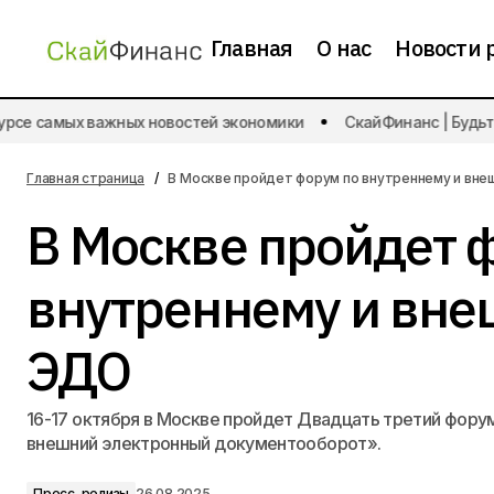
Главная
О нас
Новости 
Займер планирует выплатить
се самых важных новостей экономики
СкайФинанс | Будьте в
дивиденды за второй квартал 2025
Пресс-р
года
Главная страница
В Москве пройдет форум по внутреннему и вн
В Москве пройдет 
внутреннему и вн
ЭДО
16-17 октября в Москве пройдет Двадцать третий фору
внешний электронный документооборот».
Пресс-релизы
26.08.2025