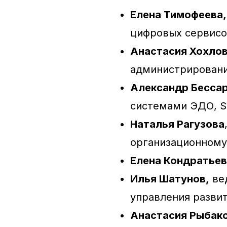
Елена Тимофеева
цифровых сервисо
Анастасия Хохло
администрировани
Александр Бесса
системами ЭДО, Sy
Наталья Рагузова
организационному 
Елена Кондратье
Илья Шатунов,
ве
управления разви
Анастасия Рыбак