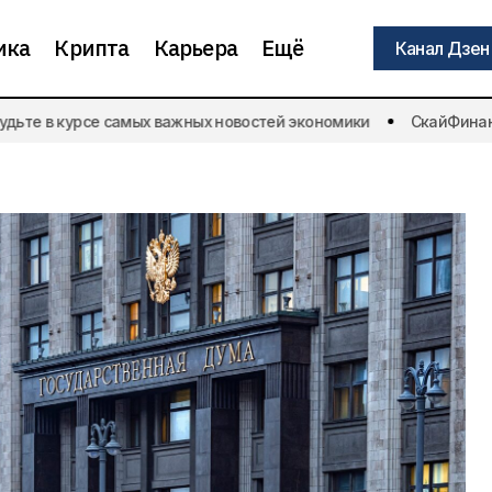
ика
Крипта
Карьера
Ещё
Канал Дзен
Канал Дзен
те в курсе самых важных новостей экономики
СкайФинанс |
Для доходов по вкладам свыше 210
 3 августа
тыс. руб. действует ставка 13%