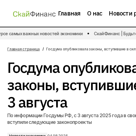
Главная
О нас
Новости 
се самых важных новостей экономики
СкайФинанс | Будьте в
Инвесторы вывели из ПИФов 8,4
Новости эк
млрд рублей
Главная страница
Госдума опубликовала законы, вступившие в сил
Госдума опубликов
законы, вступившие
3 августа
По информации Госдумы РФ, с 3 августа 2025 года в св
вступили следующие законопроекты
Новости экономики
04.08.2025