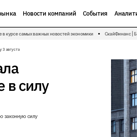
рынка
Новости компаний
События
Аналит
 курсе самых важных новостей экономики
СкайФинанс | Будь
Госдума опубликовала законы, вступившие в силу
ономики
у 3 августа
ала
 в силу
ою законную силу