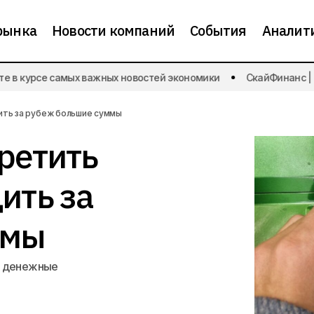
рынка
Новости компаний
События
Аналит
В Госдуме хотят запретить мигрантам переводить за 
 в курсе самых важных новостей экономики
СкайФинанс | Бу
суммы
ить за рубеж большие суммы
претить
ить за
ммы
ь денежные