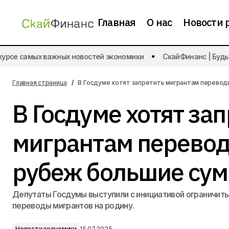
Главная
О нас
Новости 
урсе самых важных новостей экономики
СкайФинанс | Будьте
Т-Банк выпустит
Новости
ароматизированные карты
экономики
Главная страница
В Госдуме хотят запретить мигрантам перевод
В Госдуме хотят за
мигрантам перевод
рубеж большие су
Депутаты Госдумы выступили с инициативой ограничит
переводы мигрантов на родину.
Новости экономики
15.07.2025