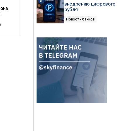
внедрению цифрового
иона
рубля
и
Новости банков
5