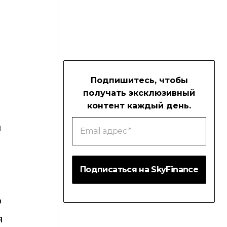
Подпишитесь, чтобы
получать эксклюзивный
контент каждый день.
Email
й
адрес
*
ю
я