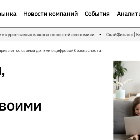
рынка
Новости компаний
События
Аналит
Опрос Ozon показал, сколько родителей разговар
курсе самых важных новостей экономики
СкайФинанс | Будьт
своими детьми о цифровой безопасности
аривают со своими детьми о цифровой безопасности
,
своими