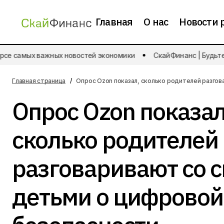
Главная
О нас
Новости 
Аналитика
е самых важных новостей экономики
СкайФинанс | Будьте в 
Российский фондовый рынок растет
Отраслевые
исследования
Главная страница
Опрос Ozon показал, сколько родителей разгов
Опрос Ozon показал
сколько родителей
разговаривают со 
детьми о цифровой