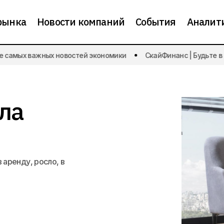
рынка
Новости компаний
События
Аналит
самых важных новостей экономики
СкайФинанс | Будьте в ку
В апреле подешевела аренда квар
налитика
Новости рынка
ла
аренду, росло, в