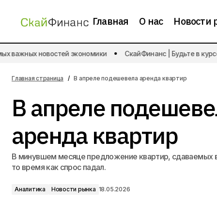
Главная
О нас
Новости 
х важных новостей экономики
СкайФинанс | Будьте в курсе 
Чистая прибыль «Совкомбанка»
А
выросла на 57%
Главная страница
В апреле подешевела аренда квартир
В апреле подешеве
аренда квартир
В минувшем месяце предложение квартир, сдаваемых в 
то время как спрос падал.
Аналитика
Новости рынка
18.05.2026