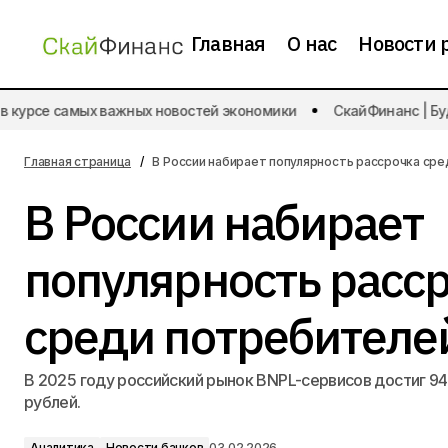
Главная
О нас
Новости 
Аналитика
курсе самых важных новостей экономики
СкайФинанс | Будь
41 % россиян оказались недовольны
своей зарплатой
Новости банков
Главная страница
В России набирает популярность рассрочка ср
В России набирает
популярность расс
среди потребителе
В 2025 году российский рынок BNPL-сервисов достиг 9
рублей.
Аналитика
Новости банков
03.02.2026