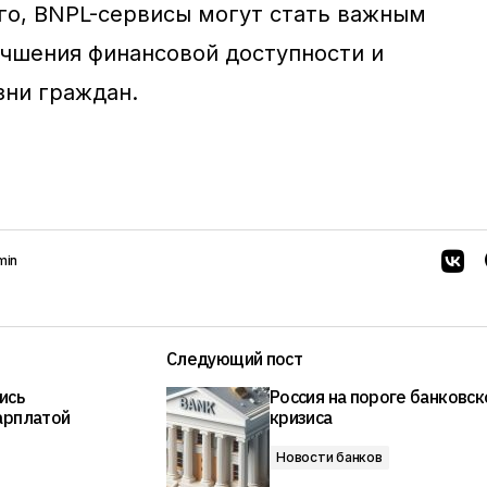
ого, BNPL-сервисы могут стать важным
чшения финансовой доступности и
ни граждан.
min
Следующий пост
ись
Россия на пороге банковс
арплатой
кризиса
Новости банков