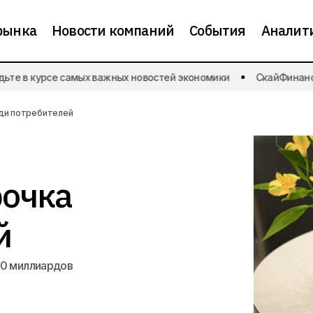
рынка
Новости компаний
События
Аналит
В России набирает популярность рассрочка сре
те в курсе самых важных новостей экономики
СкайФинанс | 
потребителей
еди потребителей
рочка
й
40 миллиардов